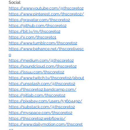
Social:
https://www.youtube.com/@thscoreto2
https://www.pinterest.com/thscoreto2/
https://gravatar.com/thscoreto2
https://github.com/thscoreto2
https://bit.ly/m/thscoreto2
https://x.com/thscoreto1
https://www.tumblr.com/thscoreto2
https://www.behance.net/thscorelivesc
o
https://medium.com/@thscoreto2
https://soundcloud.com/thscoreto2
https://issuu.com/thscoreto2
https://www.twitch.tv/thscoreto2/about
https://unsplash.com/@thscoreto2
https://thscoreto2.bandcamp.com/
https://gitlab.com/thscoreto2
https://pixabay.com/users/53604492/
https://substack.com/@thscoreto2
https://myspace.com/thscoreto2
https://thscoreto2.webflow.io/
https://www.dailymotion.com/thscoret