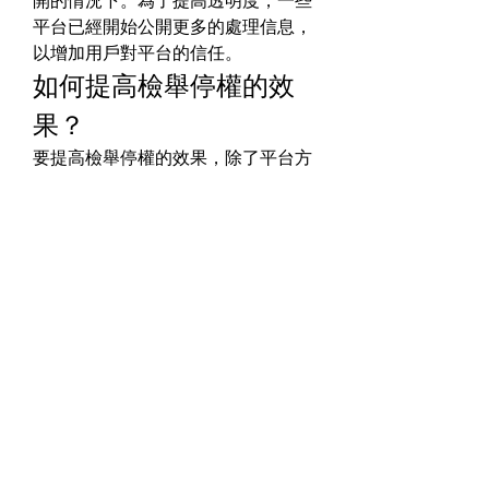
開的情況下。為了提高透明度，一些
平台已經開始公開更多的處理信息，
以增加用戶對平台的信任。
如何提高檢舉停權的效
果？
要提高檢舉停權的效果，除了平台方
的努力，普通用戶也可以在其中發揮
積極作用。以下是幾個方法：
1. 加強用戶教育
平台應該加強對用戶的教育，讓用戶
了解什麼行為是違規的，舉報的正確
流程是什麼。這樣可以幫助用戶更好
地識別不當行為，並正確地進行舉
報。
2. 提高舉報處理效率
平台應該提高舉報處理的效率，並且
加強審核人員的專業性，確保每一個
舉報都能夠得到公平、公正的處理。