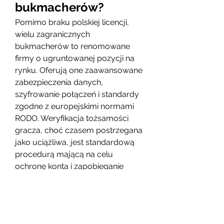
bukmacherów?
Pomimo braku polskiej licencji, 
wielu zagranicznych 
bukmacherów to renomowane 
firmy o ugruntowanej pozycji na 
rynku. Oferują one zaawansowane 
zabezpieczenia danych, 
szyfrowanie połączeń i standardy 
zgodne z europejskimi normami 
RODO. Weryfikacja tożsamości 
gracza, choć czasem postrzegana 
jako uciążliwa, jest standardową 
procedurą mającą na celu 
ochronę konta i zapobieganie 
praniu pieniędzy.
Proces ten zwykle polega na 
przesłaniu skanu dokumentu 
tożsamości oraz dowodu 