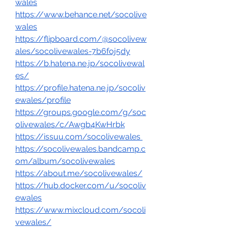
wales
https://www.behance.net/socolive
wales
https://flipboard.com/@socolivew
ales/socolivewales-7b6foj5dy
https://b.hatena.ne.jp/socolivewal
es/
https://profile.hatena.ne.jp/socoliv
ewales/profile
https://groups.google.com/g/soc
olivewales/c/Awgb4KwHrbk
https://issuu.com/socolivewales
https://socolivewales.bandcamp.c
om/album/socolivewales
https://about.me/socolivewales/
https://hub.docker.com/u/socoliv
ewales
https://www.mixcloud.com/socoli
vewales/