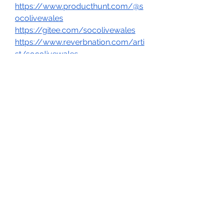
https://www.producthunt.com/@s
ocolivewales
https://gitee.com/socolivewales
https://www.reverbnation.com/arti
st/socolivewales
https://www.band.us/band/98925
595
https://sketchfab.com/socolivewa
les
https://www.nicovideo.jp/user/14
0450782
https://my.archdaily.com/us/@so
colive-37
https://www.bitchute.com/channe
l/eAp9GUmGjiAa
https://500px.com/p/socolivewal
es
0