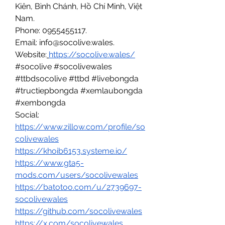
Kiên, Bình Chánh, Hồ Chí Minh, Việt 
Nam.
Phone: 0955455117.
Email: 
info@socolive.wales
.
Website:
https://socolive.wales/
#socolive #socolivewales 
#ttbdsocolive #ttbd #livebongda 
#tructiepbongda #xemlaubongda 
#xembongda
Social: 
https://www.zillow.com/profile/so
colivewales
https://khoib6153.systeme.io/
https://www.gta5-
mods.com/users/socolivewales
https://batotoo.com/u/2739697-
socolivewales
https://github.com/socolivewales
https://x.com/socolivewales