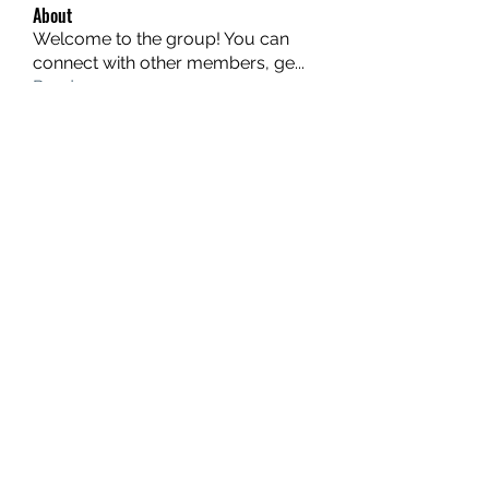
About
Welcome to the group! You can
connect with other members, ge
...
Read more
Members
hello75580
Follow
hello75580
See All Members (1)