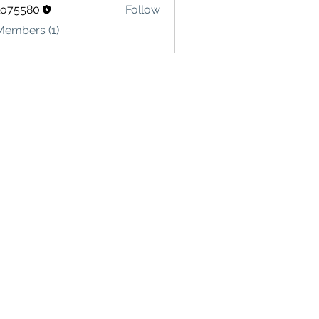
lo75580
Follow
580
Members (1)