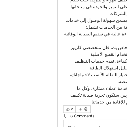
حلولاً متكاملة لمختلف احتياجات العملاء. تعتمد كاريير على التميز والجودة في منتجاتها 
 والشركات.
 في جميع أنحاء القاهرة، مما يضمن سهولة الوصول إلى خدمات 
وعة من الخدمات تشمل:
صيانة التكييفات: يتمتع فريقنا من الفنيين المدربين بكفاءة عالية في تقديم الصيانة الوقائية 
تصليح الأعطال: إذا واجهت مشكلة في جهاز التكييف الخاص بك، فإن متخصصي كاريير 
خدام القطع الأصلية.
تنظيف وصيانة دورية: للحفاظ على أداء جهاز التكييف بكفاءة، نقدم خدمات التنظيف 
قليل استهلاك الطاقة.
استشارات فنية: إذا كنت تبحث عن نصائح حول كيفية اختيار النظام الأنسب لاحتياجاتك، 
صصة.
من خلال فروعنا المنتشرة في القاهرة، نعدكم بتقديم خدمة عملاء ممتازة، وكل ما 
تحتاجونه للحفاظ على راحة منازلكم وأعمالكم. مع كاريير، ستكون تجربة صيانة تكييف 
 للإفادة من خدماتنا!
0
0 Comments