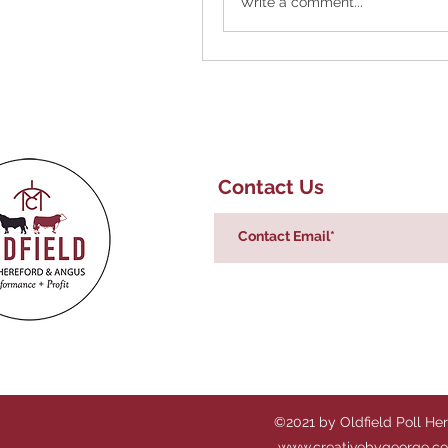
Write a comment...
Contact Us
©2021 by Oldfield Poll He
www.creativebygeorge.c