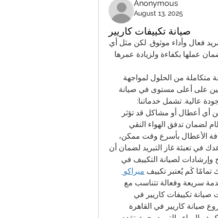
Anonymous
August 13, 2025
صيانة تكييفات كاريير
تعتبر تكييفات كاريير الخيار الأمثل لكل من يبحث عن تبريد فعال وأداء موثوق. لكن مثل أي 
جهاز كهربائي، تحتاج هذه التكييفات إلى صيانة دورية لضمان عملها بكفاءة ولزيادة عمرها 
 في القاهرة مجموعة متكاملة من الحلول لمواجهة 
جميع مشاكل التكييف. حيث تضم فنيين محترفين مدربين على أعلى مستوى في صيانة 
دة عالية. تشمل خدماتنا:
فحص شامل: يتم إجراء فحص شامل للجهاز للكشف عن أي أعطال أو مشاكل قد تؤثر 
على أدائه.تنظيف الفلاتر: نحن نهتم بتنظيف الفلاتر بانتظام لضمان تدفق الهواء النقي 
وتقليل استهلاك الطاقة.إصلاح الأعطال: نقوم بإصلاح كافة الأعطال بأسرع وقت ممكن، 
مما يعود عليك بالراحة دون أي انقطاع.تعبئة الغاز: نساعدك في تعبئة غاز التبريد لضمان أن 
يعمل الجهاز بكفاءة عالية.نصائح الصيانة: نقدم لك نصائح وإرشادات لصيانة التكييف في 
امًا كَم يُعتبر تكييف 
ميراكو 
 جزءًا أساسيًا في حياتك اليومية، لذا نضمن لك خدمة سريعة وفعالة تتناسب مع 
احتياجاتك. تواصل معنا الآن للحصول على أفضل خدمات صيانة تكييفات كاريير في 
وع صيانة كاريير في القاهرة
تُعد كاريير واحدة من أبرز الشركات الرائدة في مجال تكييف الهواء والتبريد، حيث تقدم 