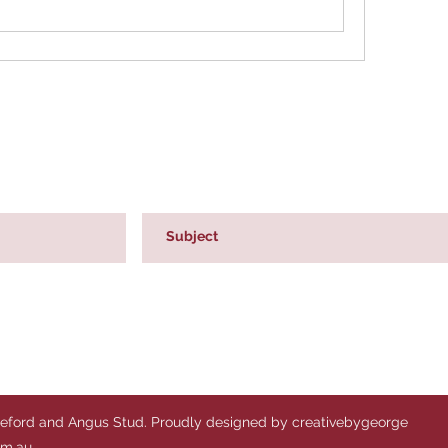
reford and Angus Stud. Proudly designed by creativebygeorge
om.au