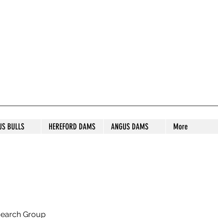
S STUD
US BULLS
HEREFORD DAMS
ANGUS DAMS
More
search Group