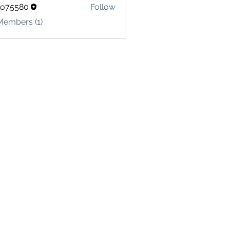
lo75580
Follow
580
Members (1)