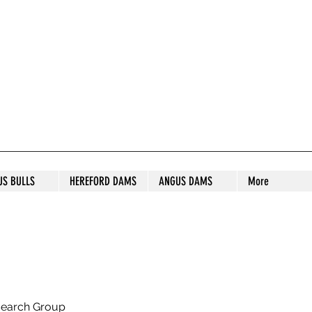
S STUD
US BULLS
HEREFORD DAMS
ANGUS DAMS
More
search Group