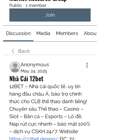
Public
·
1 member
Join
Discussion
Media
Members
About
Back
Anonymous
May 24, 2025
Nhà Cái 12bet
12BET – Nhà cái quốc tế, uy tín 
hàng đầu châu Á, bảo trợ chính 
thức cho CLB thể thao danh tiếng! 
Chuyên sâu Thể thao – Casino – 
Slot – Bắn cá – Esports – Lô đề. 
Nạp rút cực nhanh – bảo mật 100% 
– dịch vụ CSKH 24/7. Website: 
https://12bet.design/
 ĐC: 72 