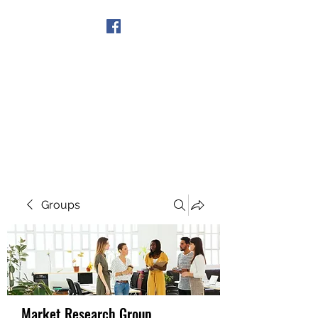
Get In Touch
Groups
Market Research Group