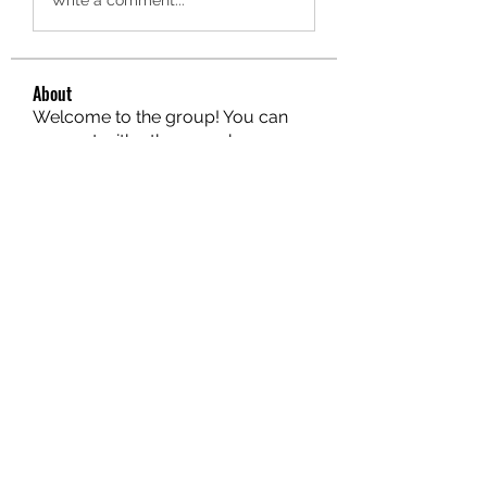
About
Welcome to the group! You can
connect with other members, ge
...
Read more
Members
hello75580
Follow
hello75580
See All Members (1)