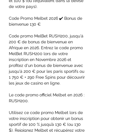
et 100 $ (ou l’équivalent dans la devise 
de votre pays).
Code Promo Melbet 2026 ✔️ Bonus de 
bienvenue 130 €
Code promo MelBet RUSH200, jusqu'à 
200 € de bonus de bienvenue en 
Afrique en 2026. Entrez le code promo 
MelBet RUSH200 lors de votre 
inscription en Novembre 2026 et 
profitez d'un bonus de bienvenue avec 
jusqu'à 200 € pour les paris sportifs ou 
1 750 € + 290 Free Spins pour découvrir 
les jeux de casino en ligne.
Le code promo officiel Melbet en 2026 : 
RUSH200.
Utilisez ce code promo Melbet lors de 
votre inscription pour obtenir un bonus 
sportif de 100 % jusqu’à 130 € (ou 130 
$). Rejoignez Melbet et récupérez votre 