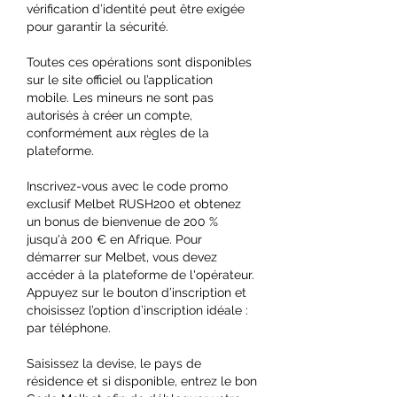
vérification d’identité peut être exigée 
pour garantir la sécurité.
Toutes ces opérations sont disponibles 
sur le site officiel ou l’application 
mobile. Les mineurs ne sont pas 
autorisés à créer un compte, 
conformément aux règles de la 
plateforme.
Inscrivez-vous avec le code promo 
exclusif Melbet RUSH200 et obtenez 
un bonus de bienvenue de 200 % 
jusqu'à 200 € en Afrique. Pour 
démarrer sur Melbet, vous devez 
accéder à la plateforme de l'opérateur. 
Appuyez sur le bouton d’inscription et 
choisissez l’option d’inscription idéale : 
par téléphone.
Saisissez la devise, le pays de 
résidence et si disponible, entrez le bon 