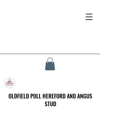
OLDFIELD POLL HEREFORD AND ANGUS
STUD