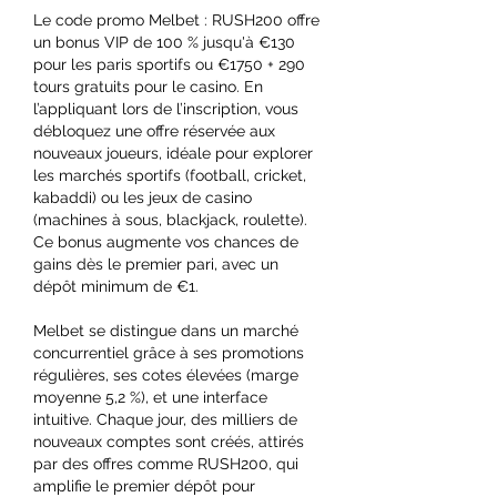
Le code promo Melbet : RUSH200 offre 
un bonus VIP de 100 % jusqu'à €130 
pour les paris sportifs ou €1750 + 290 
tours gratuits pour le casino. En 
l’appliquant lors de l’inscription, vous 
débloquez une offre réservée aux 
nouveaux joueurs, idéale pour explorer 
les marchés sportifs (football, cricket, 
kabaddi) ou les jeux de casino 
(machines à sous, blackjack, roulette). 
Ce bonus augmente vos chances de 
gains dès le premier pari, avec un 
dépôt minimum de €1.
Melbet se distingue dans un marché 
concurrentiel grâce à ses promotions 
régulières, ses cotes élevées (marge 
moyenne 5,2 %), et une interface 
intuitive. Chaque jour, des milliers de 
nouveaux comptes sont créés, attirés 
par des offres comme RUSH200, qui 
amplifie le premier dépôt pour 