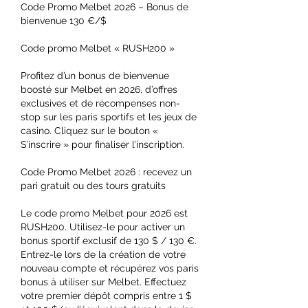
Code Promo Melbet 2026 – Bonus de 
bienvenue 130 €/$
Code promo Melbet « RUSH200 »
Profitez d’un bonus de bienvenue 
boosté sur Melbet en 2026, d’offres 
exclusives et de récompenses non-
stop sur les paris sportifs et les jeux de 
casino. Cliquez sur le bouton « 
S’inscrire » pour finaliser l’inscription.
Code Promo Melbet 2026 : recevez un 
pari gratuit ou des tours gratuits
Le code promo Melbet pour 2026 est 
RUSH200. Utilisez-le pour activer un 
bonus sportif exclusif de 130 $ / 130 €. 
Entrez-le lors de la création de votre 
nouveau compte et récupérez vos paris 
bonus à utiliser sur Melbet. Effectuez 
votre premier dépôt compris entre 1 $ 