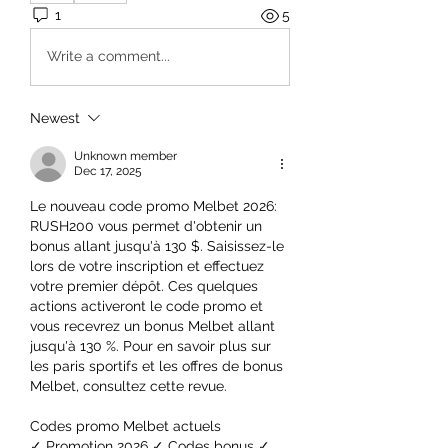
1
5
Write a comment...
Newest
Unknown member
Dec 17, 2025
Le nouveau code promo Melbet 2026: 
RUSH200 vous permet d'obtenir un 
bonus allant jusqu'à 130 $. Saisissez-le 
lors de votre inscription et effectuez 
votre premier dépôt. Ces quelques 
actions activeront le code promo et 
vous recevrez un bonus Melbet allant 
jusqu'à 130 %. Pour en savoir plus sur 
les paris sportifs et les offres de bonus 
Melbet, consultez cette revue.
Codes promo Melbet actuels 
✓ Promotion 2026 ✓ Codes bonus ✓ 