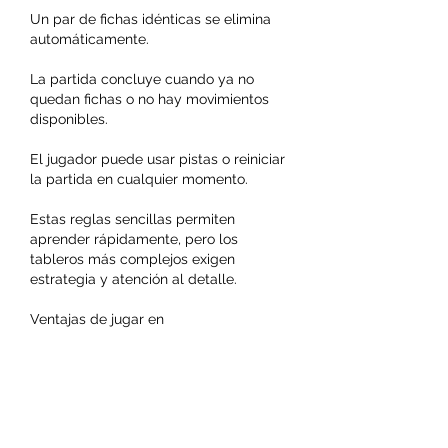
Un par de fichas idénticas se elimina 
automáticamente.
La partida concluye cuando ya no 
quedan fichas o no hay movimientos 
disponibles.
El jugador puede usar pistas o reiniciar 
la partida en cualquier momento.
Estas reglas sencillas permiten 
aprender rápidamente, pero los 
tableros más complejos exigen 
estrategia y atención al detalle.
Ventajas de jugar en 
Mahjongsolitario.es
La plataforma Mahjongsolitario.es 
destaca entre otras opciones por 
ofrecer beneficios que mejoran 
notablemente la experiencia del 