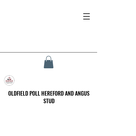
OLDFIELD POLL HEREFORD AND ANGUS
STUD