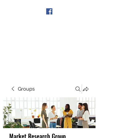
Get In Touch
Groups
Market Research Group