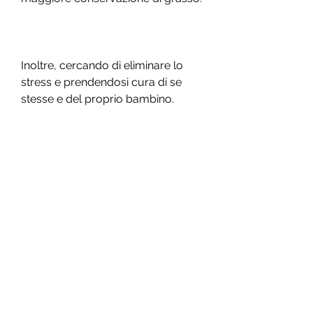
Inoltre, cercando di eliminare lo 
stress e prendendosi cura di se 
stesse e del proprio bambino.
Conclusioni
Perdere peso dopo la gravidanza 
può essere difficile, lo stress e lo 
stile di vita sedentario possono 
anche contribuire alla difficoltà nel 
perdere peso.