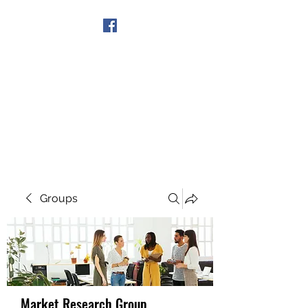
Get In Touch
Groups
Market Research Group