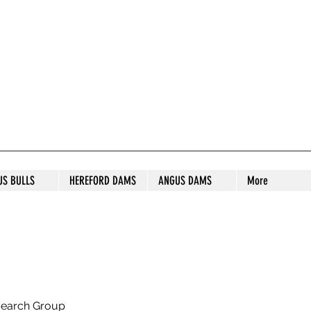
S STUD
US BULLS
HEREFORD DAMS
ANGUS DAMS
More
search Group