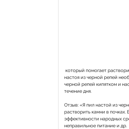
 который помогает растворить камни в почках. Для приготовления 
настоя из черной репей нео
черной репей кипятком и наст
течение дня.
Отзыв: «Я пил настой из чер
растворить камни в почках. 
эффективности народных сре
неправильное питание и др.