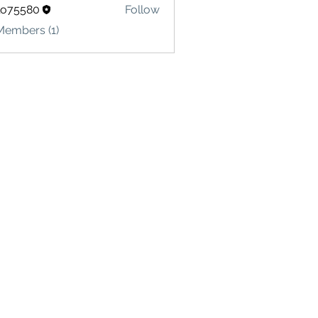
lo75580
Follow
580
Members (1)