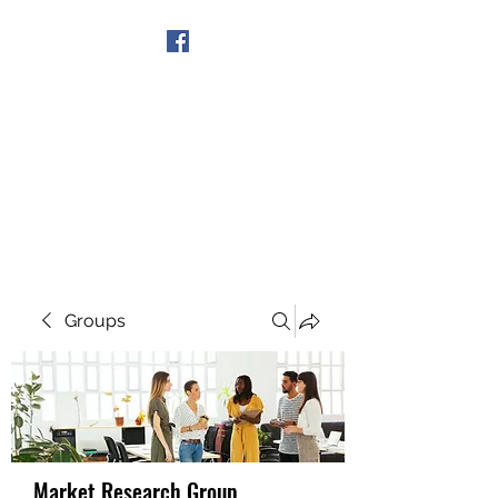
Get In Touch
Groups
Market Research Group