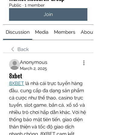
Public
·
1 member
Join
Discussion
Media
Members
About
Back
Anonymous
March 2, 2025
8xbet
8XBET
 là nhà cái trực tuyến hàng 
đầu, cung cấp đa dạng sản phẩm 
cá cược như thể thao, casino trực 
tuyến, slot game, bắn cá, xổ số và 
nhiều trò chơi hấp dẫn khác. Với hệ 
thống bảo mật tiên tiến, giao diện 
thân thiện và tốc độ giao dịch 
nhanh chóng, 8XBET cam kết 