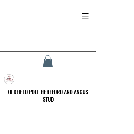
OLDFIELD POLL HEREFORD AND ANGUS
STUD