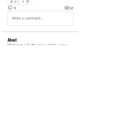
0
0
12
Write a comment...
About
Welcome to the group! You can
connect with other members, ge
...
Read more
Members
hello75580
Follow
hello75580
See All Members (1)