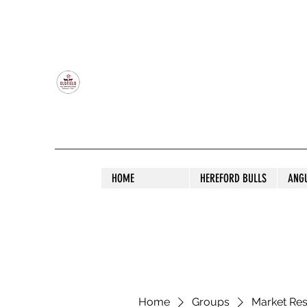
OLDFIELD POLL HEREFORD AND ANGU
HOME
HEREFORD BULLS
ANG
Home
Groups
Market Re