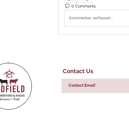
0 Comments
Kommentar verfassen...
Contact Us