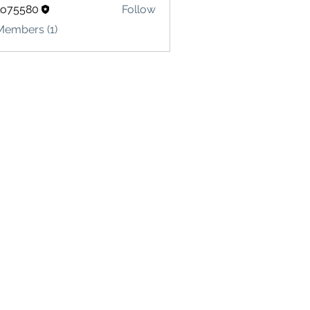
lo75580
Follow
580
Members (1)