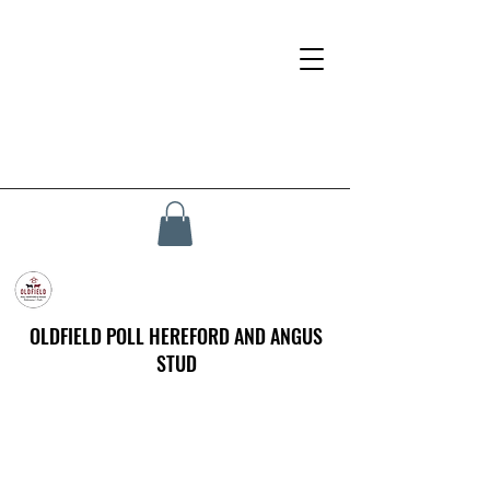
OLDFIELD POLL HEREFORD AND ANGUS
STUD