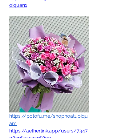
oiquan1
https://potofu.me/shophoatuoiqu
an1
https://aetherlink.app/users/7347