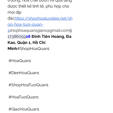
trương, hoa chia buồn và quà tặng 
được thiết kế tinh tế, phù hợp cho 
mọi dịp 
đặc
https://
shophoatuoidep.net/sh
op-hoa-tuoi-quan-
1
shophoaquan1giare@gmail.com
9
17386059
28
 Đinh Tiên Hoàng, Đa 
Kao, Quận 1, Hồ Chí 
Minh
#ShopHoaQuan1
 #HoaQuan1
 #DienHoaQuan1
 #ShopHoaTuoiQuan1
 #HoaTuoiQuan1
 #GiaoHoaQuan1