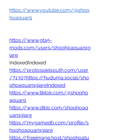
https://www.youtube.com/@shop
hoaquan1
https://www.gta5-
mods.com/users/shophoaquan1g
iare
IndexedIndexed
https://protospielsouth.com/user
/71307https://huduma.social/sho
phoaquan1giareIndexed
https://www.tiktok.com/@shopho
aquan1
https://www.dibiz.com/shophoaq
uan1giare
https://mygamedb.com/profile/s
hophoaquan1giare
https://freeimage.host/shophoatu