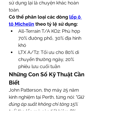
sử dụng lại là chuyện khác hoàn 
toàn.
Có thể phân loại các dòng 
lốp ô 
tô Michelin
 theo tỷ lệ sử dụng:
All-Terrain T/A KO2: Phù hợp 
70% đường phố, 30% địa hình 
khó
LTX A/T2: Tối ưu cho 80% di 
chuyển thường ngày, 20% 
phiêu lưu cuối tuần
Những Con Số Kỹ Thuật Cần 
Biết
John Patterson, thợ máy 25 năm 
kinh nghiệm tại Perth, từng nói: 
"Giữ 
đúng áp suất không chỉ tăng 15% 
tuổi thọ lốp mà còn tiết kiệm 8% 
xăng".
 Với xe bán tải, mức 35-40 
PSI tùy tải trọng là lý tưởng. SUV 