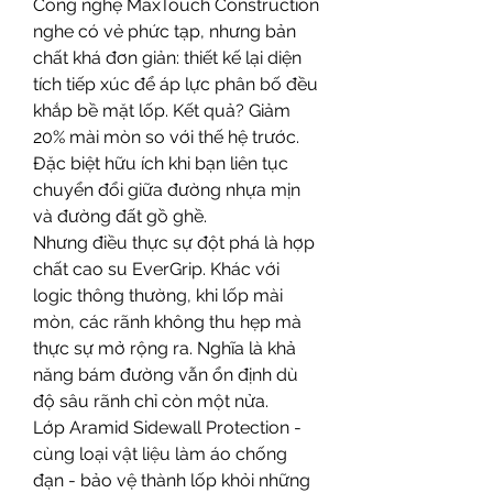
Công nghệ MaxTouch Construction 
nghe có vẻ phức tạp, nhưng bản 
chất khá đơn giản: thiết kế lại diện 
tích tiếp xúc để áp lực phân bố đều 
khắp bề mặt lốp. Kết quả? Giảm 
20% mài mòn so với thế hệ trước. 
Đặc biệt hữu ích khi bạn liên tục 
chuyển đổi giữa đường nhựa mịn 
và đường đất gồ ghề.
Nhưng điều thực sự đột phá là hợp 
chất cao su EverGrip. Khác với 
logic thông thường, khi lốp mài 
mòn, các rãnh không thu hẹp mà 
thực sự mở rộng ra. Nghĩa là khả 
năng bám đường vẫn ổn định dù 
độ sâu rãnh chỉ còn một nửa.
Lớp Aramid Sidewall Protection - 
cùng loại vật liệu làm áo chống 
đạn - bảo vệ thành lốp khỏi những 