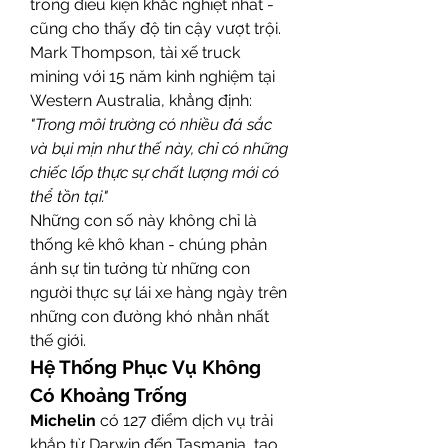
trong điều kiện khắc nghiệt nhất - 
cũng cho thấy độ tin cậy vượt trội. 
Mark Thompson, tài xế truck 
mining với 15 năm kinh nghiệm tại 
Western Australia, khẳng định: 
"Trong môi trường có nhiều đá sắc 
và bụi mịn như thế này, chỉ có những 
chiếc lốp thực sự chất lượng mới có 
thể tồn tại."
Những con số này không chỉ là 
thống kê khô khan - chúng phản 
ánh sự tin tưởng từ những con 
người thực sự lái xe hàng ngày trên 
những con đường khó nhằn nhất 
thế giới.
Hệ Thống Phục Vụ Không 
Có Khoảng Trống
Michelin
 có 127 điểm dịch vụ trải 
khắp từ Darwin đến Tasmania, tạo 