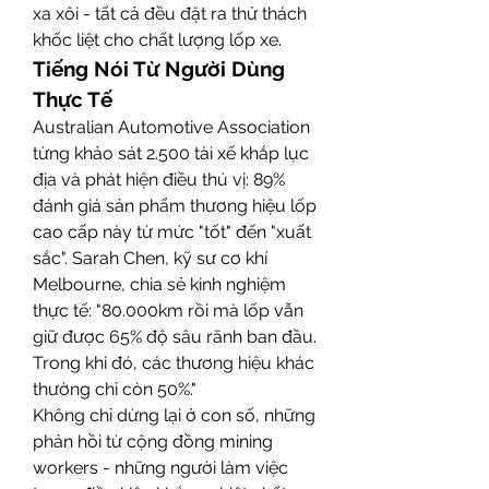
xa xôi - tất cả đều đặt ra thử thách 
khốc liệt cho chất lượng lốp xe.
Tiếng Nói Từ Người Dùng 
Thực Tế
Australian Automotive Association 
từng khảo sát 2.500 tài xế khắp lục 
địa và phát hiện điều thú vị: 89% 
đánh giá sản phẩm thương hiệu lốp 
cao cấp này từ mức "tốt" đến "xuất 
sắc". Sarah Chen, kỹ sư cơ khí 
Melbourne, chia sẻ kinh nghiệm 
thực tế: "80.000km rồi mà lốp vẫn 
giữ được 65% độ sâu rãnh ban đầu. 
Trong khi đó, các thương hiệu khác 
thường chỉ còn 50%."
Không chỉ dừng lại ở con số, những 
phản hồi từ cộng đồng mining 
workers - những người làm việc 