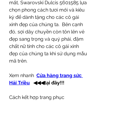
mắt, Swarovski Dulcis 5601585 lựa 
chọn phong cách tươi mới và kiêu 
kỳ để dành tặng cho các cô gái 
xinh đẹp của chúng ta.  Bên cạnh 
đó, sợi dây chuyền còn tôn lên vẻ 
đẹp sang trọng và quý phái, đậm 
chất nữ tính cho các cô gái xinh 
đẹp của chúng ta khi sử dụng mẫu 
mã trên.
Xem nhanh  
Cửa hàng trang sức 
Hải Triều
◀◀◀tại đây!!!
Cách kết hợp trang phục
❆ Swarovski Dulcis 5601585 có thể 
kết hợp được cùng mọi kiểu dáng 
trang phục khác nhau, dù đó là bộ 
cánh công sở đơn giản hay thời 