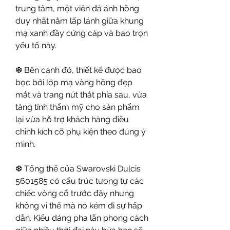
trung tâm, một viên đá ánh hồng 
duy nhất nằm lấp lánh giữa khung 
mạ xanh đầy cứng cáp và bao trọn 
yếu tố này.
❆ Bên cạnh đó, thiết kế được bao 
bọc bởi lớp mạ vàng hồng đẹp 
mắt và trang nứt thắt phía sau, vừa 
tăng tính thẩm mỹ cho sản phẩm 
lại vừa hỗ trợ khách hàng điều 
chỉnh kích cỡ phụ kiện theo đúng ý 
mình.
❆ Tổng thể của Swarovski Dulcis 
5601585 có cấu trúc tương tự các 
chiếc vòng cổ trước đây nhưng 
không vì thế mà nó kém đi sự hấp 
dẫn. Kiểu dáng pha lẫn phong cách 