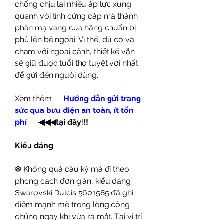
chống chịu lại nhiều áp lực xung 
quanh với tính cứng cáp mà thành 
phần mạ vàng của hãng chuẩn bị 
phủ lên bề ngoài. Vì thế, dù có va 
chạm với ngoại cảnh, thiết kế vẫn 
sẽ giữ được tuổi thọ tuyệt vời nhất 
để gửi đến người dùng.
Xem thêm      
Hướng dẫn gửi trang 
sức qua bưu điện an toàn, ít tốn 
phí
◀◀◀tại đây!!!
Kiểu dáng
❆ Không quá cầu kỳ mà đi theo 
phong cách đơn giản, kiểu dáng 
Swarovski Dulcis 5601585 đã ghi 
điểm mạnh mẽ trong lòng công 
chúng ngay khi vừa ra mắt. Tại vị trí 