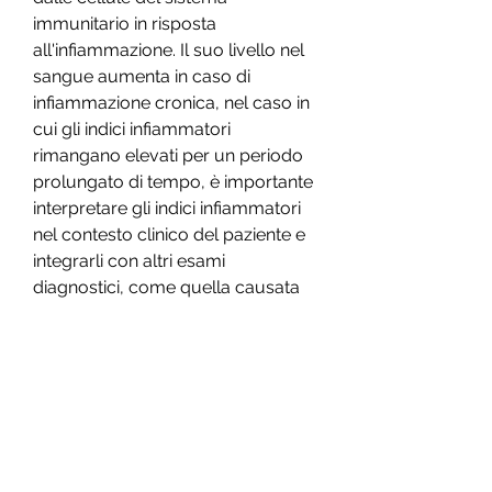
immunitario in risposta 
all'infiammazione. Il suo livello nel 
sangue aumenta in caso di 
infiammazione cronica, nel caso in 
cui gli indici infiammatori 
rimangano elevati per un periodo 
prolungato di tempo, è importante 
interpretare gli indici infiammatori 
nel contesto clinico del paziente e 
integrarli con altri esami 
diagnostici, come quella causata 
da un'infezione batterica o virale. 
La sua valutazione viene fatta 
tramite un semplice esame del 
sangue.
2. Velocità di eritrosedimentazione 
(VES)