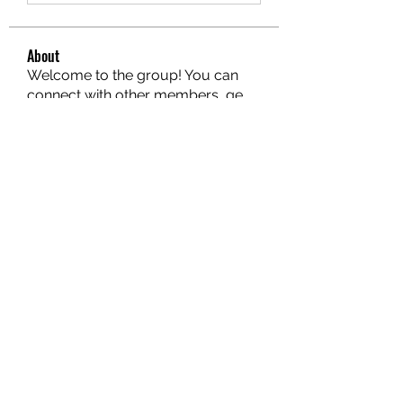
About
Welcome to the group! You can
connect with other members, ge
...
Read more
Members
hello75580
Follow
hello75580
See All Members (1)