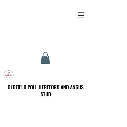
OLDFIELD POLL HEREFORD AND ANGUS
STUD