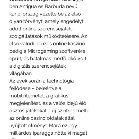
ben Antigua és Barbuda nevű 
karibi ország vezette be az első 
olyan törvényt, amely engedélyt 
adott online szerencsejáték-
szolgáltatások működtetésére. Az 
első valódi pénzes online kaszinó 
pedig a Microgaming szoftverére 
épült, és hatalmas mérföldkő volt 
a digitális szerencsejáték 
világában.
Az évek során a technológia 
fejlődése – beleértve a 
mobilinternetet, a grafikus 
megjelenítést, és a valós idejű élő 
osztós játékokat – új szintre emelte 
az online casino oldalak által 
nyújtott élményt. Mára ez egy 
milliárdos iparággá nőtte ki magát 