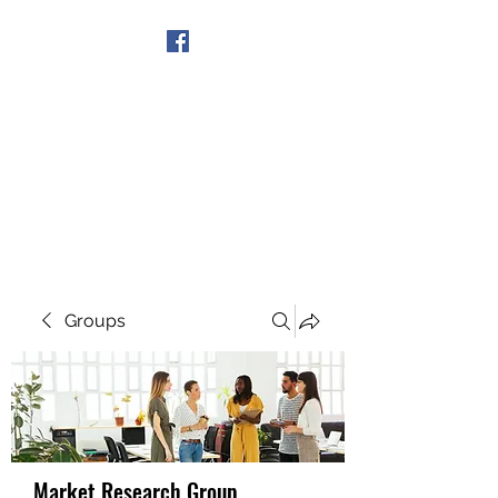
Get In Touch
Groups
Market Research Group