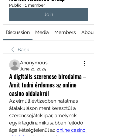
Public
·
1 member
Join
Discussion
Media
Members
About
Back
Anonymous
June 21, 2025
A digitális szerencse birodalma –
Amit tudni érdemes az online
casino oldalakról
Az elmúlt évtizedben hatalmas 
átalakuláson ment keresztül a 
szerencsejáték-ipar, amelynek 
egyik legdinamikusabban fejlődő 
ága kétségtelenül az 
online casino 