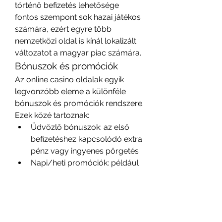
történő befizetés lehetősége 
fontos szempont sok hazai játékos 
számára, ezért egyre több 
nemzetközi oldal is kínál lokalizált 
változatot a magyar piac számára.
Bónuszok és promóciók
Az online casino oldalak egyik 
legvonzóbb eleme a különféle 
bónuszok és promóciók rendszere. 
Ezek közé tartoznak:
Üdvözlő bónuszok: az első 
befizetéshez kapcsolódó extra 
pénz vagy ingyenes pörgetés
Napi/heti promóciók: például 
cashback, újratöltési bónusz, 
versenyek
VIP programok: a hűséges 
játékosok jutalmazása 