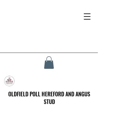
OLDFIELD POLL HEREFORD AND ANGUS
STUD