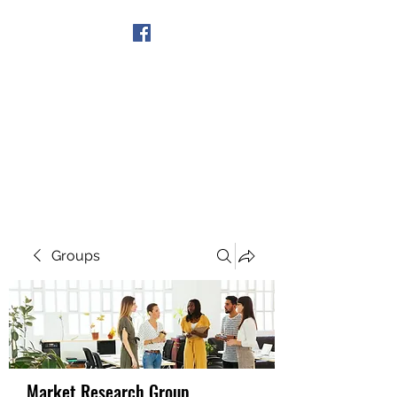
Get In Touch
Groups
Market Research Group