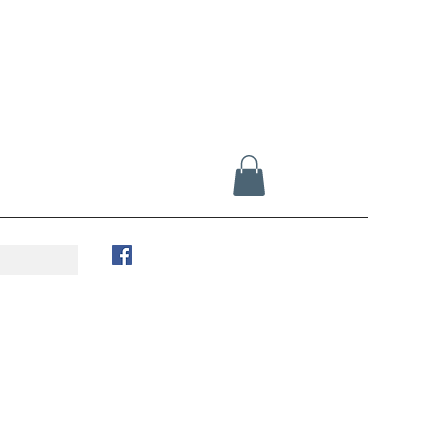
Get In Touch