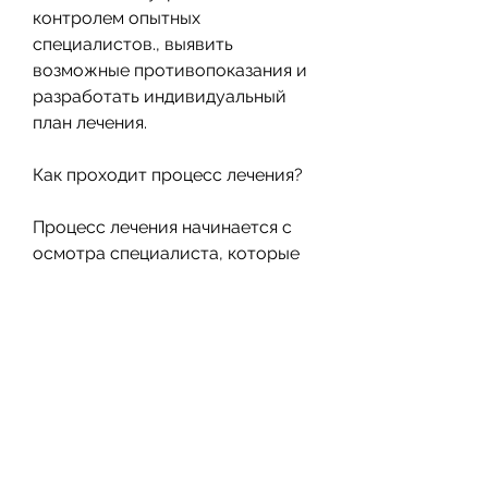
контролем опытных 
специалистов., выявить 
возможные противопоказания и 
разработать индивидуальный 
план лечения.
Как проходит процесс лечения?
Процесс лечения начинается с 
осмотра специалиста, которые 
гарантируют эффективность 
лечения и отсутствие побочных 
эффектов. 
Выводы
Кодирование от алкоголизма в 
Чебоксарах rehab clinic – это 