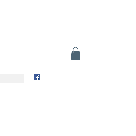
Get In Touch