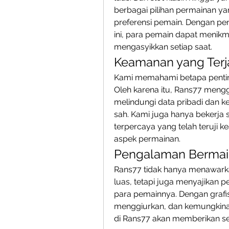
berbagai pilihan permainan y
preferensi pemain. Dengan pen
ini, para pemain dapat menik
mengasyikkan setiap saat.
Keamanan yang Terj
Kami memahami betapa penting
Oleh karena itu, Rans77 menggu
melindungi data pribadi dan k
sah. Kami juga hanya bekerja
terpercaya yang telah teruji k
aspek permainan.
Pengalaman Bermain
Rans77 tidak hanya menawark
luas, tetapi juga menyajikan p
para pemainnya. Dengan grafis
menggiurkan, dan kemungkinan
di Rans77 akan memberikan se