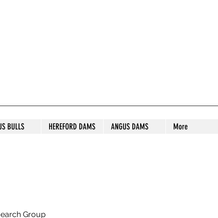
S STUD
US BULLS
HEREFORD DAMS
ANGUS DAMS
More
search Group