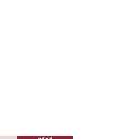
Submit