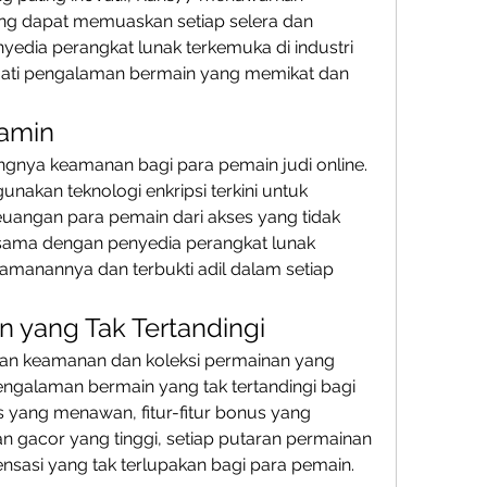
ang dapat memuaskan setiap selera dan 
yedia perangkat lunak terkemuka di industri 
mati pengalaman bermain yang memikat dan 
amin
nya keamanan bagi para pemain judi online. 
nakan teknologi enkripsi terkini untuk 
euangan para pemain dari akses yang tidak 
 sama dengan penyedia perangkat lunak 
eamanannya dan terbukti adil dalam setiap 
 yang Tak Tertandingi
an keamanan dan koleksi permainan yang 
engalaman bermain yang tak tertandingi bagi 
 yang menawan, fitur-fitur bonus yang 
 gacor yang tinggi, setiap putaran permainan 
nsasi yang tak terlupakan bagi para pemain.