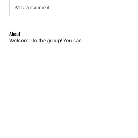
Write a comment...
About
Welcome to the group! You can
connect with other members, ge
...
Read more
Members
hello75580
Follow
hello75580
See All Members (1)