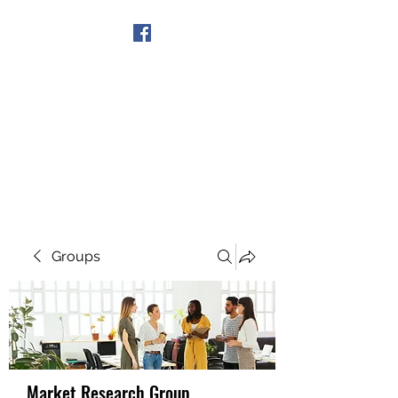
Get In Touch
Groups
Market Research Group