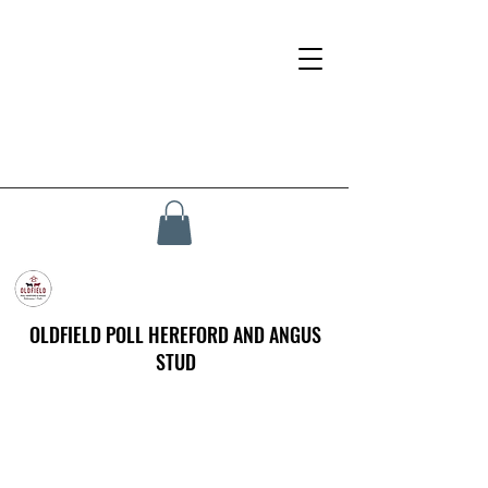
OLDFIELD POLL HEREFORD AND ANGUS
STUD