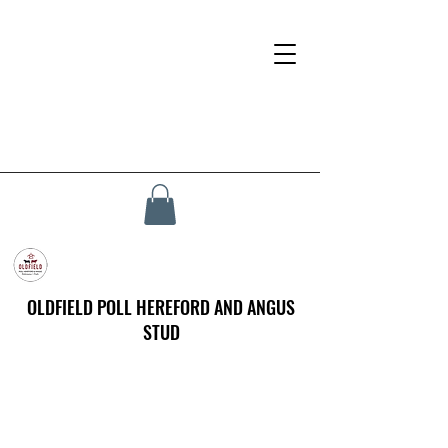
OLDFIELD POLL HEREFORD AND ANGUS
STUD