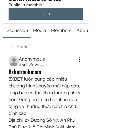
Public
·
1 member
Join
Discussion
Media
Members
About
Back
Anonymous
April 28, 2025
8xbetmobicom
8XBET luôn cung cấp nhiều 
chương trình khuyến mãi hấp dẫn, 
giúp bạn có thể nhận thưởng nhiều 
hơn. Đừng bỏ lỡ cơ hội nhận quà 
tặng và thưởng thức các trò chơi 
đỉnh cao.
Địa chỉ: 27 Đường Số 37, An Phú, 
Thủ Đức, Hồ Chí Minh, Việt Nam