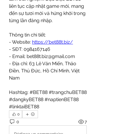
liên tục cập nhật game mới, mang 
đến sự tươi mới và hứng khởi trong 
từng lần đăng nhập.
Thông tin chi tiết: 
- Website: 
https://bet88t.biz/
- SĐT: 0984167146
- Email: bet88t.biz@gmail.com
- Địa chỉ: 63 Lê Văn Miến, Thảo 
Điền, Thủ Đức, Hồ Chí Minh, Việt 
Nam 
Hashtag: #BET88 #trangchuBET88 
#dangkyBET88 #naptienBET88 
#linktaiBET88
0
0
7
Rédigez un commentaire...