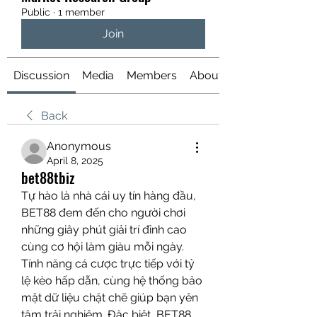
Public
·
1 member
Join
Discussion
Media
Members
About
Back
Anonymous
April 8, 2025
bet88tbiz
Tự hào là nhà cái uy tín hàng đầu, 
BET88 đem đến cho người chơi 
những giây phút giải trí đỉnh cao 
cùng cơ hội làm giàu mỗi ngày. 
Tính năng cá cược trực tiếp với tỷ 
lệ kèo hấp dẫn, cùng hệ thống bảo 
mật dữ liệu chặt chẽ giúp bạn yên 
tâm trải nghiệm. Đặc biệt, BET88 