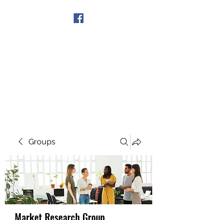
Get In Touch
Groups
Market Research Group