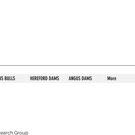
S STUD
US BULLS
HEREFORD DAMS
ANGUS DAMS
More
search Group