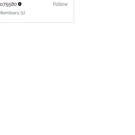
lo75580
Follow
580
Members (1)