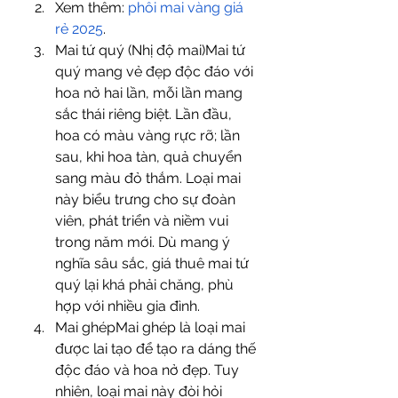
Xem thêm: 
phôi mai vàng giá 
rẻ 2025
.
Mai tứ quý (Nhị độ mai)Mai tứ 
quý mang vẻ đẹp độc đáo với 
hoa nở hai lần, mỗi lần mang 
sắc thái riêng biệt. Lần đầu, 
hoa có màu vàng rực rỡ; lần 
sau, khi hoa tàn, quả chuyển 
sang màu đỏ thắm. Loại mai 
này biểu trưng cho sự đoàn 
viên, phát triển và niềm vui 
trong năm mới. Dù mang ý 
nghĩa sâu sắc, giá thuê mai tứ 
quý lại khá phải chăng, phù 
hợp với nhiều gia đình.
Mai ghépMai ghép là loại mai 
được lai tạo để tạo ra dáng thế 
độc đáo và hoa nở đẹp. Tuy 
nhiên, loại mai này đòi hỏi 