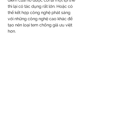
điểm của nó được coi là một lợi thế 
thì lại có tác dụng rất lớn. Hoặc có 
thể kết hợp công nghệ phát sáng 
với những công nghệ cao khác để 
tạo nên loại tem chống giả ưu việt 
hơn.
Bài viết trên là những thông tin về 
in tem chống hàng giả 
công nghệ 
phát sáng mà công ty Tân Mai Hoa 
muốn đưa đến bạn đọc. Nếu bạn 
có nhu cầu sử dụng các dịch vụ in 
ấn thì hãy đừng quên lựa chọn in 
ấn Tân Mai Hoa nhé, chúng tôi sẽ 
đưa đến bạn những dịch vụ tốt 
nhất thị trường.
➔➔➔ Khám phá thêm:
1 - 
Tại sao bạn nên chọn in tem 
chống hàng giả tại Tân Hoa Mai
2 - 
Hướng dẫn đầy đủ thủ tục 