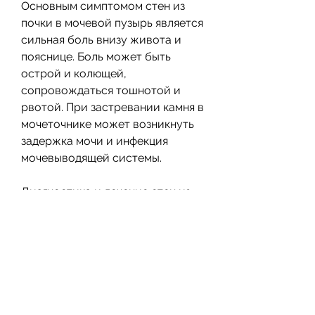
Основным симптомом стен из 
почки в мочевой пузырь является 
сильная боль внизу живота и 
пояснице. Боль может быть 
острой и колющей, 
сопровождаться тошнотой и 
рвотой. При застревании камня в 
мочеточнике может возникнуть 
задержка мочи и инфекция 
мочевыводящей системы.
Диагностика и лечение стен из 
почки в мочевой пузырь
Для диагностики стен из почки в 
мочевой пузырь может 
использоваться ультразвуковое 
исследование, 
наследственность, при котором 