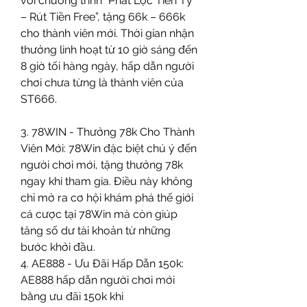
với chương trình “Phát Lộc Tiền Tỷ 
– Rút Tiền Free”, tặng 66k – 666k 
cho thành viên mới. Thời gian nhận 
thưởng linh hoạt từ 10 giờ sáng đến 
8 giờ tối hàng ngày, hấp dẫn người 
chơi chưa từng là thành viên của 
ST666.
3. 78WIN - Thưởng 78k Cho Thành 
Viên Mới: 78Win đặc biệt chú ý đến 
người chơi mới, tặng thưởng 78k 
ngay khi tham gia. Điều này không 
chỉ mở ra cơ hội khám phá thế giới 
cá cược tại 78Win mà còn giúp 
tăng số dư tài khoản từ những 
bước khởi đầu.
4. AE888 - Ưu Đãi Hấp Dẫn 150k: 
AE888 hấp dẫn người chơi mới 
bằng ưu đãi 150k khi