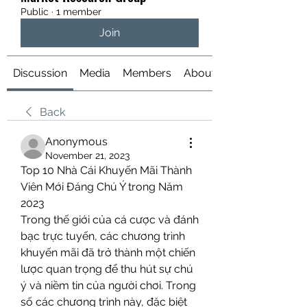
Public
·
1 member
Join
Discussion
Media
Members
About
Back
Anonymous
November 21, 2023
Top 10 Nhà Cái Khuyến Mãi Thành 
Viên Mới Đáng Chú Ý trong Năm 
2023
Trong thế giới của cá cược và đánh 
bạc trực tuyến, các chương trình 
khuyến mãi đã trở thành một chiến 
lược quan trọng để thu hút sự chú 
ý và niềm tin của người chơi. Trong 
số các chương trình này, đặc biệt 