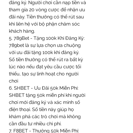
đăng ký. Người chơi cần nạp tiền và 
tham gia 20 vòng cược để nhận ưu 
đãi này. Tiền thưởng có thể rút sau 
khi liên hệ với bộ phận chăm sóc 
khách hàng.
5. 789Bet - Tặng 100k Khi Đăng Ký: 
789bet là sự lựa chọn ưa chuộng 
với ưu đãi tặng 100k khi đăng ký. 
Số tiền thưởng có thể rút ra bất kỳ 
lúc nào nếu đạt yêu cầu cược tối 
thiểu, tạo sự linh hoạt cho người 
chơi
6. SHBET - Ưu Đãi 50k Miễn Phí: 
SHBET tặng 50k miễn phí khi người 
chơi mới đăng ký và xác minh số 
điện thoại. Số tiền này giúp họ 
khám phá các trò chơi mà không 
cần đầu tư nhiều chi phí.
7. F8BET - Thưởng 50k Miễn Phí: 