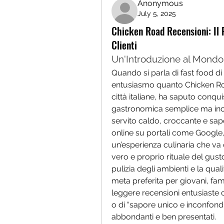
Anonymous
July 5, 2025
Chicken Road Recensioni: Il P
Clienti
Un'Introduzione al Mondo
Quando si parla di fast food di
entusiasmo quanto Chicken Roa
città italiane, ha saputo conquis
gastronomica semplice ma incred
servito caldo, croccante e sapo
online su portali come Google,
un’esperienza culinaria che va o
vero e proprio rituale del gusto.
pulizia degli ambienti e la qua
meta preferita per giovani, fam
leggere recensioni entusiaste c
o di “sapore unico e inconfondi
abbondanti e ben presentati.