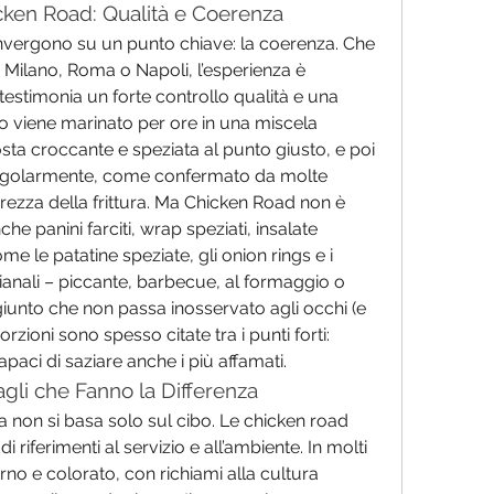
ken Road: Qualità e Coerenza
nvergono su un punto chiave: la coerenza. Che 
a Milano, Roma o Napoli, l’esperienza è 
estimonia un forte controllo qualità e una 
llo viene marinato per ore in una miscela 
ta croccante e speziata al punto giusto, e poi 
o regolarmente, come confermato da molte 
rezza della frittura. Ma Chicken Road non è 
e panini farciti, wrap speziati, insalate 
e le patatine speziate, gli onion rings e i 
gianali – piccante, barbecue, al formaggio o 
iunto che non passa inosservato agli occhi (e 
orzioni sono spesso citate tra i punti forti: 
paci di saziare anche i più affamati.
agli che Fanno la Differenza
 non si basa solo sul cibo. Le chicken road 
riferimenti al servizio e all’ambiente. In molti 
rno e colorato, con richiami alla cultura 