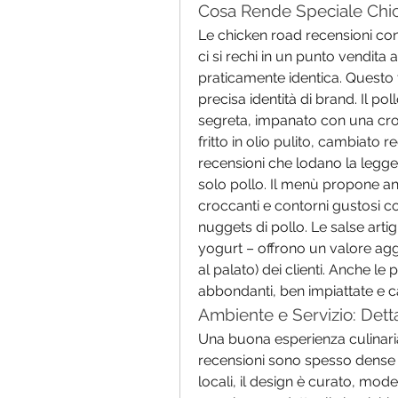
Cosa Rende Speciale Chic
Le chicken road recensioni co
ci si rechi in un punto vendita 
praticamente identica. Questo t
precisa identità di brand. Il po
segreta, impanato con una cros
fritto in olio pulito, cambiat
recensioni che lodano la legge
solo pollo. Il menù propone anch
croccanti e contorni gustosi com
nuggets di pollo. Le salse arti
yogurt – offrono un valore agg
al palato) dei clienti. Anche le p
abbondanti, ben impiattate e ca
Ambiente e Servizio: Dett
Una buona esperienza culinaria
recensioni sono spesso dense di 
locali, il design è curato, mode