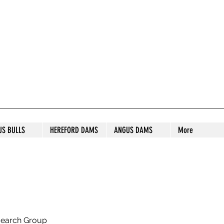
S STUD
US BULLS
HEREFORD DAMS
ANGUS DAMS
More
search Group