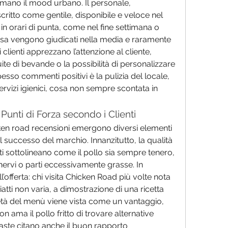
amano il mood urbano. Il personale, 
ritto come gentile, disponibile e veloce nel 
in orari di punta, come nel fine settimana o 
tesa vengono giudicati nella media e raramente 
 clienti apprezzano l’attenzione al cliente, 
uite di bevande o la possibilità di personalizzare 
esso commenti positivi è la pulizia del locale, 
ervizi igienici, cosa non sempre scontata in 
unti di Forza secondo i Clienti
cken road recensioni emergono diversi elementi 
l successo del marchio. Innanzitutto, la qualità 
ti sottolineano come il pollo sia sempre tenero, 
nervi o parti eccessivamente grasse. In 
’offerta: chi visita Chicken Road più volte nota 
atti non varia, a dimostrazione di una ricetta 
ietà del menù viene vista come un vantaggio, 
ama il pollo fritto di trovare alternative 
iaste citano anche il buon rapporto 