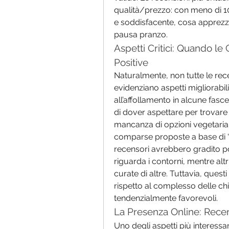
qualità/prezzo: con meno di 1
e soddisfacente, cosa apprezzat
pausa pranzo.
Aspetti Critici: Quando l
Positive
Naturalmente, non tutte le rece
evidenziano aspetti migliorabili
all’affollamento in alcune fasce 
di dover aspettare per trovare 
mancanza di opzioni vegetarian
comparse proposte a base di “f
recensori avrebbero gradito p
riguarda i contorni, mentre al
curate di altre. Tuttavia, que
rispetto al complesso delle ch
tendenzialmente favorevoli.
La Presenza Online: Recen
Uno degli aspetti più interessan