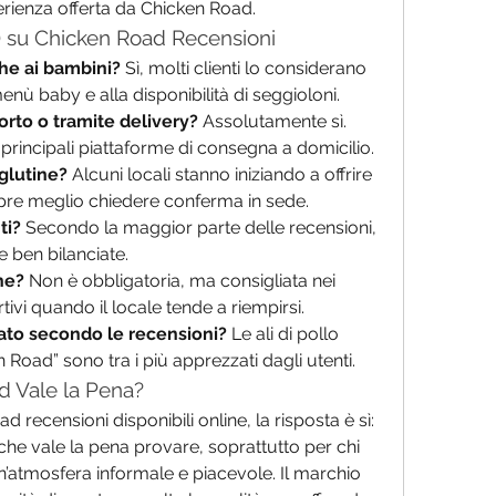
perienza offerta da Chicken Road.
 su Chicken Road Recensioni
he ai bambini?
 Sì, molti clienti lo considerano 
menù baby e alla disponibilità di seggioloni.
orto o tramite delivery?
 Assolutamente sì. 
principali piattaforme di consegna a domicilio.
 glutine?
 Alcuni locali stanno iniziando a offrire 
pre meglio chiedere conferma in sede.
ti?
 Secondo la maggior parte delle recensioni, 
e ben bilanciate.
ne?
 Non è obbligatoria, ma consigliata nei 
vi quando il locale tende a riempirsi.
liato secondo le recensioni?
 Le ali di pollo 
n Road” sono tra i più apprezzati dagli utenti.
d Vale la Pena?
d recensioni disponibili online, la risposta è sì: 
he vale la pena provare, soprattutto per chi 
 un’atmosfera informale e piacevole. Il marchio 