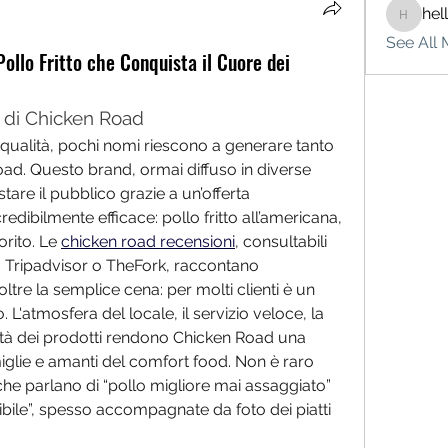
hel
hello75
See All 
ollo Fritto che Conquista il Cuore dei
 di Chicken Road
 qualità, pochi nomi riescono a generare tanto 
d. Questo brand, ormai diffuso in diverse 
tare il pubblico grazie a un’offerta 
ibilmente efficace: pollo fritto all’americana, 
rito. Le 
chicken road recensioni
, consultabili 
 Tripadvisor o TheFork, raccontano 
ltre la semplice cena: per molti clienti è un 
 L'atmosfera del locale, il servizio veloce, la 
lità dei prodotti rendono Chicken Road una 
iglie e amanti del comfort food. Non è raro 
he parlano di “pollo migliore mai assaggiato” 
bile”, spesso accompagnate da foto dei piatti 