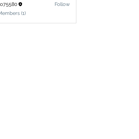
lo75580
Follow
580
Members (1)