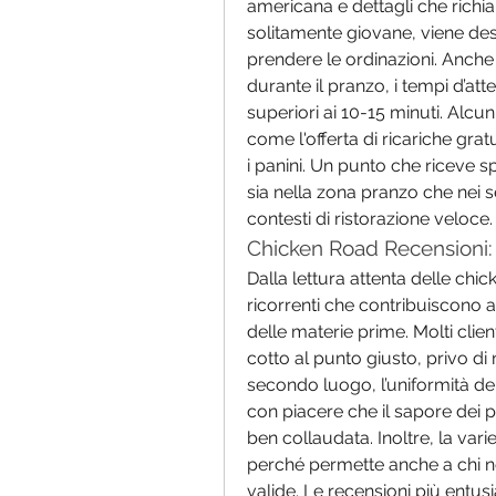
americana e dettagli che richi
solitamente giovane, viene desc
prendere le ordinazioni. Anche 
durante il pranzo, i tempi d’at
superiori ai 10-15 minuti. Alcuni
come l'offerta di ricariche grat
i panini. Un punto che riceve sp
sia nella zona pranzo che nei s
contesti di ristorazione veloce.
Chicken Road Recensioni: P
Dalla lettura attenta delle chi
ricorrenti che contribuiscono a
delle materie prime. Molti clien
cotto al punto giusto, privo di 
secondo luogo, l’uniformità dell
con piacere che il sapore dei pi
ben collaudata. Inoltre, la var
perché permette anche a chi non 
valide. Le recensioni più entus