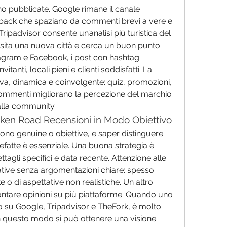
no pubblicate. Google rimane il canale 
edback che spaziano da commenti brevi a vere e 
Tripadvisor consente un’analisi più turistica del 
visita una nuova città e cerca un buon punto 
dove mangiare. Anche su Instagram e Facebook, i post con hashtag 
vitanti, locali pieni e clienti soddisfatti. La 
iva, dinamica e coinvolgente: quiz, promozioni, 
commenti migliorano la percezione del marchio 
alla community.
cken Road Recensioni in Modo Obiettivo
sono genuine o obiettive, e saper distinguere 
efatte è essenziale. Una buona strategia è 
tagli specifici e data recente. Attenzione alle 
ive senza argomentazioni chiare: spesso 
e o di aspettative non realistiche. Un altro 
ontare opinioni su più piattaforme. Quando uno 
 su Google, Tripadvisor e TheFork, è molto 
In questo modo si può ottenere una visione 