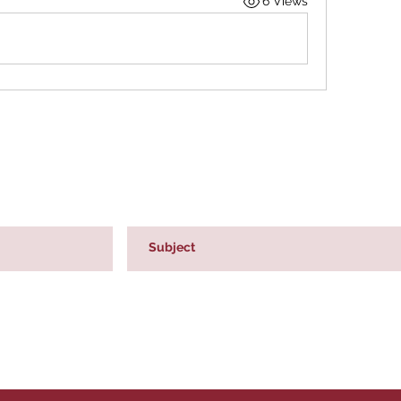
6 Views