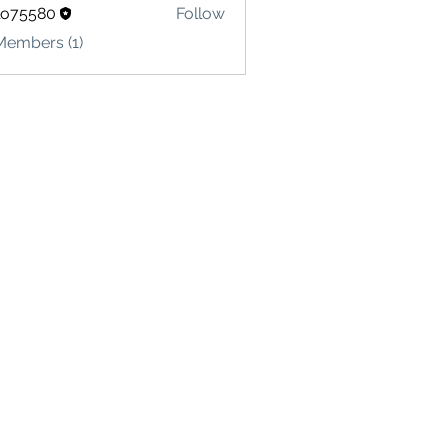
lo75580
Follow
580
Members (1)