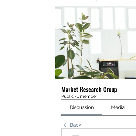
Market Research Group
Public
·
1 member
Discussion
Media
Back