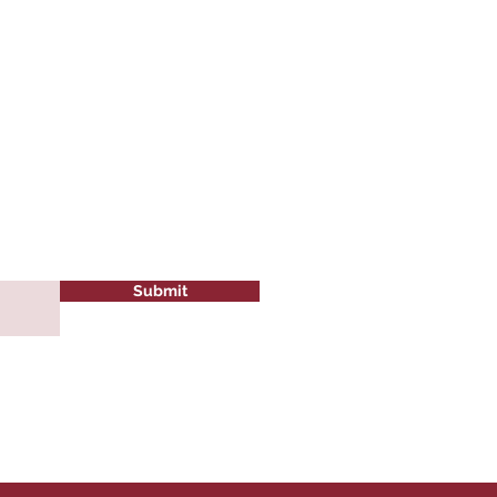
Submit