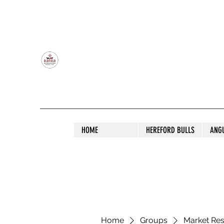
OLDFIELD POLL HEREFORD AND ANGU
HOME
HEREFORD BULLS
ANG
Home
Groups
Market Re