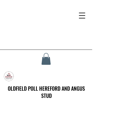
OLDFIELD POLL HEREFORD AND ANGUS
STUD