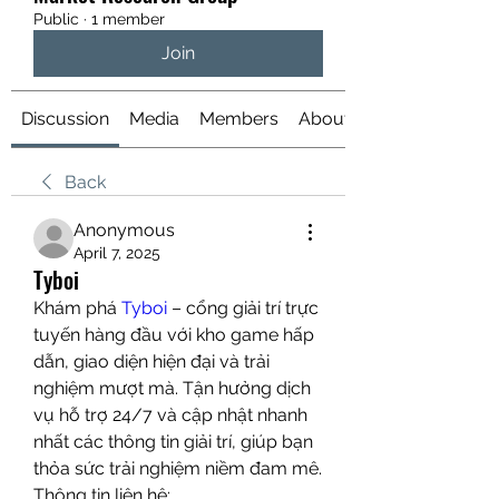
Public
·
1 member
Join
Discussion
Media
Members
About
Back
Anonymous
April 7, 2025
Tyboi
Khám phá 
Tyboi 
– cổng giải trí trực 
tuyến hàng đầu với kho game hấp 
dẫn, giao diện hiện đại và trải 
nghiệm mượt mà. Tận hưởng dịch 
vụ hỗ trợ 24/7 và cập nhật nhanh 
nhất các thông tin giải trí, giúp bạn 
thỏa sức trải nghiệm niềm đam mê.
Thông tin liên hệ: