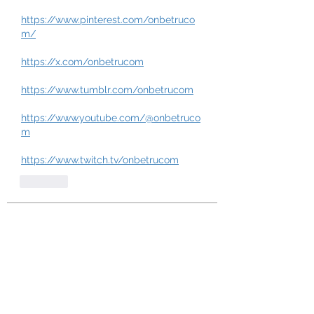
https://www.pinterest.com/onbetruco
m/
https://x.com/onbetrucom
https://www.tumblr.com/onbetrucom
https://www.youtube.com/@onbetruco
m
https://www.twitch.tv/onbetrucom
Like
About
Welcome to the group! You can
connect with other members, ge
...
Read more