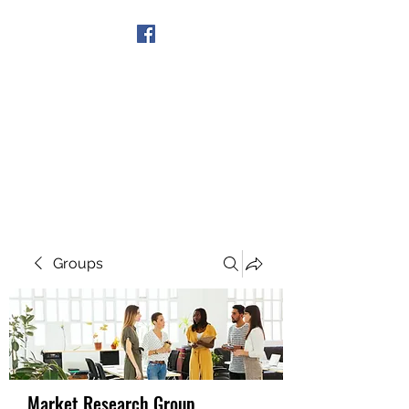
Get In Touch
Groups
Market Research Group