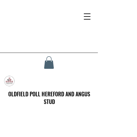
OLDFIELD POLL HEREFORD AND ANGUS
STUD