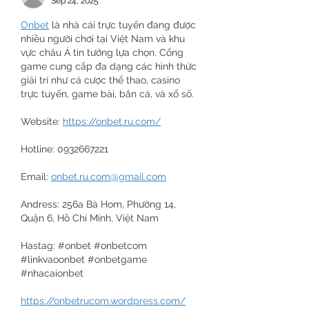
Sep 24, 2025
Onbet
 là nhà cái trực tuyến đang được 
nhiều người chơi tại Việt Nam và khu 
vực châu Á tin tưởng lựa chọn. Cổng 
game cung cấp đa dạng các hình thức 
giải trí như cá cược thể thao, casino 
trực tuyến, game bài, bắn cá, và xổ số.
Website: 
https://onbet.ru.com/
Hotline: 0932667221
Email: 
onbet.ru.com@gmail.com
Andress: 256a Bà Hom, Phường 14, 
Quận 6, Hồ Chí Minh, Việt Nam
Hastag: #onbet #onbetcom 
#linkvaoonbet #onbetgame 
#nhacaionbet
https://onbetrucom.wordpress.com/