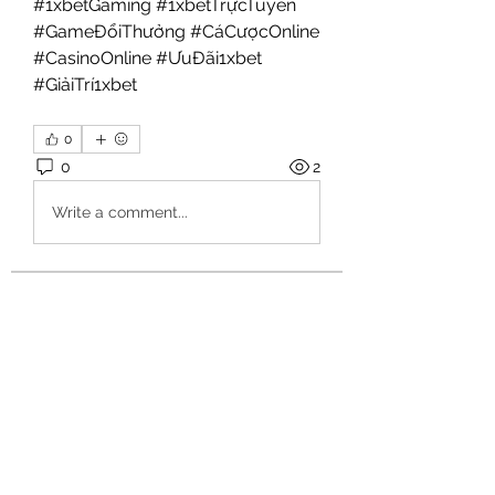
#1xbetGaming #1xbetTrựcTuyến 
#GameĐổiThưởng #CáCượcOnline 
#CasinoOnline #ƯuĐãi1xbet 
#GiảiTrí1xbet
0
0
2
Write a comment...
About
Welcome to the group! You can
connect with other members, ge
...
Read more
Members
hello75580
Follow
hello75580