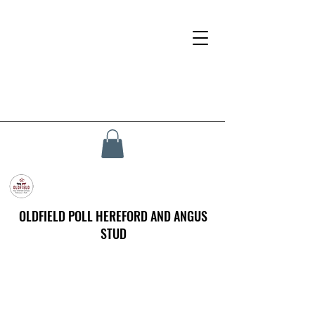
OLDFIELD POLL HEREFORD AND ANGUS
STUD