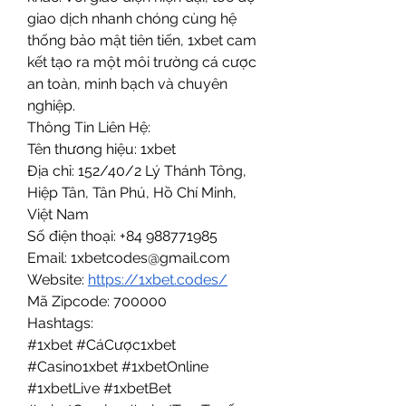
giao dịch nhanh chóng cùng hệ 
thống bảo mật tiên tiến, 1xbet cam 
kết tạo ra một môi trường cá cược 
an toàn, minh bạch và chuyên 
nghiệp.
Thông Tin Liên Hệ:
Tên thương hiệu: 1xbet
Địa chỉ: 152/40/2 Lý Thánh Tông, 
Hiệp Tân, Tân Phú, Hồ Chí Minh, 
Việt Nam
Số điện thoại: +84 988771985
Email: 
1xbetcodes@gmail.com
Website: 
https://1xbet.codes/
Mã Zipcode: 700000
Hashtags:
#1xbet #CáCược1xbet 
#Casino1xbet #1xbetOnline 
#1xbetLive #1xbetBet 