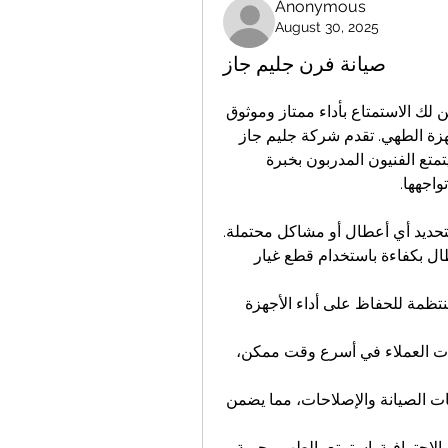
Anonymous
August 30, 2025
صيانة فرن جليم جاز
 من الخدمات الأساسية التي تضمن لك الاستمتاع بأداء ممتاز وموثوق 
لكل ما تقدمه هذه العلامة التجارية الرائدة في عالم أجهزة الطهي. تقدم شركة جليم جاز 
في مصر مجموعة متكاملة من خدمات الصيانة، حيث يتمتع الفنيون المدربون بخبرة 
واجهها.
لتحديد أي أعطال أو مشاكل محتملة.
 تتضمن خدماتنا إصلاح جميع الأعطال بكفاءة باستخدام قطع غيار 
 نحن نوصي بجدول زمني للصيانة المنتظمة للحفاظ على أداء الأجهزة 
 نحرص على تلبية احتياجات العملاء في أسرع وقت ممكن، 
 يتم توفير ضمانات على جميع عمليات الصيانة والإصلاحات، مما يضمن 
 يعني أنك تختار الجودة والاحترافية. استمتع بالطهي بحرية 