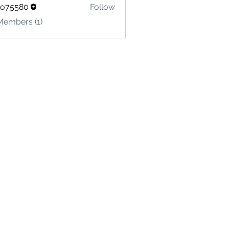
lo75580
Follow
580
Members (1)