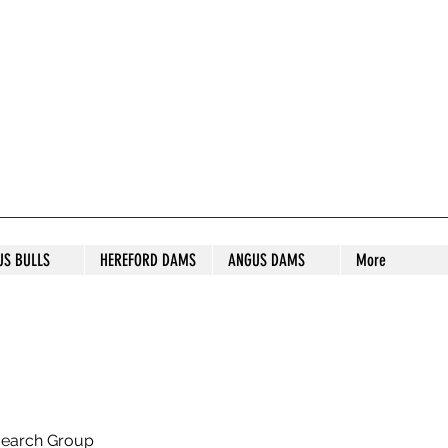
S STUD
US BULLS
HEREFORD DAMS
ANGUS DAMS
More
search Group