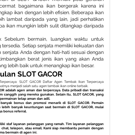
 cermat bagaimana ikan bergerak karena ini 
p ikan dengan lebih efisien. Beberapa ikan 
ih lambat daripada yang lain, jadi perhatikan 
 ikan mungkin lebih sulit ditangkap daripada 
jak Sebelum bermain, luangkan waktu untuk 
 tersedia. Setiap senjata memiliki kekuatan dan 
 senjata Anda dengan hati-hati sesuai dengan 
imbangkan berat jenis ikan yang akan Anda 
ng lebih baik untuk menangkap ikan besar.
ulan SLOT GACOR
erpercaya: SLOT GACOR Daftar Agen Tembak Ikan Terpercaya 
nya menjadi salah satu agen tembak ikan online terbaik. 
 adalah agen aman dan terpercaya. Data pribadi dan transaksi 
em canggih yang mereka gunakan. Selain itu, SLOT GACOR, yang 
 permainan tetap aman dan adil.
i banyak bonus dan promosi menarik di SLOT GACOR. Pemain 
 lebih banyak keuntungan saat bermain di SLOT GACOR, mulai 
a bonus referral.
ki staf layanan pelanggan yang ramah. Tim layanan pelanggan 
 chat, telepon, atau email. Kami siap membantu pemain dengan 
a bermain di agen ini.