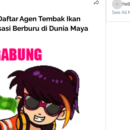
hel
hello75
See All 
aftar Agen Tembak Ikan 
asi Berburu di Dunia Maya