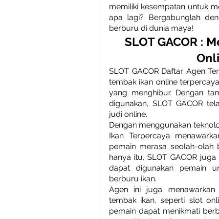
memiliki kesempatan untuk me
apa lagi? Bergabunglah den
berburu di dunia maya!
SLOT GACOR : Me
Onl
SLOT GACOR Daftar Agen Temb
tembak ikan online terpercay
yang menghibur. Dengan ta
digunakan, SLOT GACOR telah
judi online.
Dengan menggunakan teknolo
Ikan Terpercaya menawarkan 
pemain merasa seolah-olah be
hanya itu, SLOT GACOR juga 
dapat digunakan pemain u
berburu ikan.
Agen ini juga menawarkan 
tembak ikan, seperti slot onl
pemain dapat menikmati berba