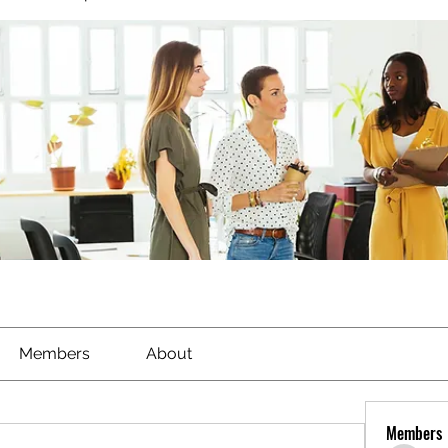
Members
About
Members