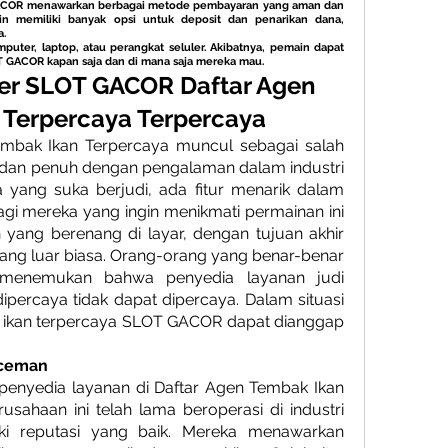
 GACOR menawarkan berbagai metode pembayaran yang aman dan 
 memiliki banyak opsi untuk deposit dan penarikan dana, 
a.
uter, laptop, atau perangkat seluler. Akibatnya, pemain dapat 
 GACOR kapan saja dan di mana saja mereka mau.
er SLOT GACOR Daftar Agen 
 Terpercaya Terpercaya
bak Ikan Terpercaya muncul sebagai salah 
dan penuh dengan pengalaman dalam industri 
a yang suka berjudi, ada fitur menarik dalam 
gi mereka yang ingin menikmati permainan ini 
 yang berenang di layar, dengan tujuan akhir 
ng luar biasa. Orang-orang yang benar-benar 
 menemukan bahwa penyedia layanan judi 
ipercaya tidak dapat dipercaya. Dalam situasi 
ak ikan terpercaya SLOT GACOR dapat dianggap 
aceman 
enyedia layanan di Daftar Agen Tembak Ikan 
ahaan ini telah lama beroperasi di industri 
iki reputasi yang baik. Mereka menawarkan 