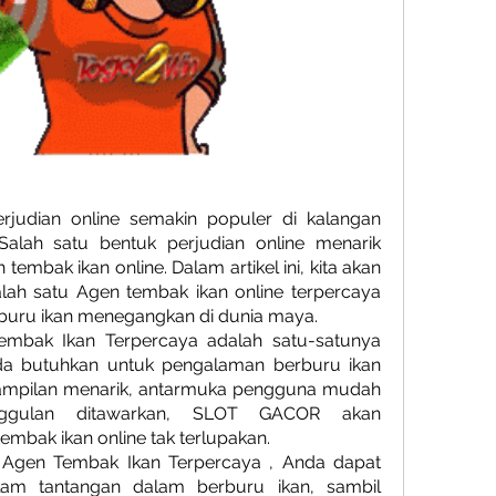
perjudian online semakin populer di kalangan 
alah satu bentuk perjudian online menarik 
embak ikan online. Dalam artikel ini, kita akan 
h satu Agen tembak ikan online terpercaya 
uru ikan menegangkan di dunia maya.
embak Ikan Terpercaya adalah satu-satunya 
da butuhkan untuk pengalaman berburu ikan 
tampilan menarik, antarmuka pengguna mudah 
nggulan ditawarkan, SLOT GACOR akan 
mbak ikan online tak terlupakan.
gen Tembak Ikan Terpercaya , Anda dapat 
am tantangan dalam berburu ikan, sambil 