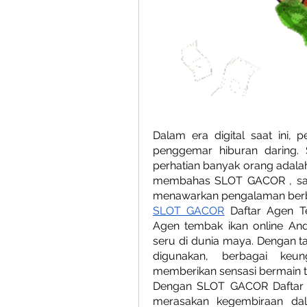
Dalam era digital saat ini, 
penggemar hiburan daring. S
perhatian banyak orang adalah t
membahas SLOT GACOR , sala
menawarkan pengalaman berb
SLOT GACOR
 Daftar Agen T
Agen tembak ikan online An
seru di dunia maya. Dengan 
digunakan, berbagai keu
memberikan sensasi bermain te
Dengan SLOT GACOR Daftar A
merasakan kegembiraan dal