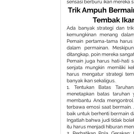
sensasi berburu ikan mereka s
Trik Ampuh Bermai
Tembak Ikan
Ada banyak strategi dan tri
kemungkinan menang dalam 
Pemain pertama-tama harus me
dalam permainan. Meskipun 
ditangkap, poin mereka sangat 
Pemain juga harus hati-hati 
senjata mungkin memiliki k
harus mengatur strategi te
banyak ikan sekaligus.
1. Tentukan Batas Taruhan
menetapkan batas taruhan y
membantu Anda mengontrol 
terbawa emosi saat bermain. J
baik untuk berhenti bermain d
Ingatlah bahwa judi tidak bole
itu harus menjadi hiburan me
2. Perhatikan Pola Gerakan: