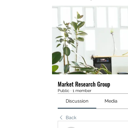
Market Research Group
Public
·
1 member
Discussion
Media
Back