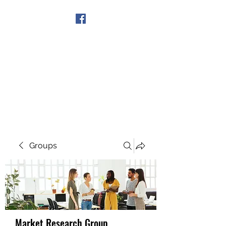
Get In Touch
Groups
Market Research Group