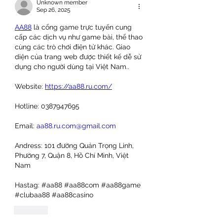
Unknown member
Sep 26, 2025
AA88
 là cổng game trực tuyến cung 
cấp các dịch vụ như game bài, thể thao 
cùng các trò chơi điện tử khác. Giao 
diện của trang web được thiết kế dễ sử 
dụng cho người dùng tại Việt Nam..
Website: 
https://aa88.ru.com/
Hotline: 0387947695
Email: 
aa88.ru.com@gmail.com
Andress: 101 đường Quản Trọng Linh, 
Phường 7, Quận 8, Hồ Chí Minh, Việt 
Nam
Hastag: #aa88 #aa88com #aa88game 
#clubaa88 #aa88casino
Like