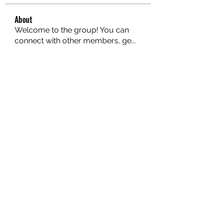
About
Welcome to the group! You can
connect with other members, ge
...
Read more
Members
hello75580
Follow
hello75580
See All Members (1)