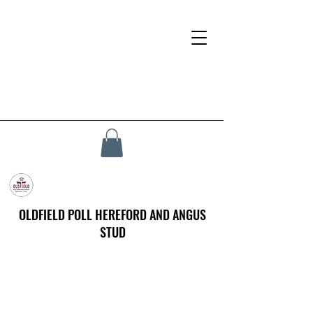
OLDFIELD POLL HEREFORD AND ANGUS
STUD