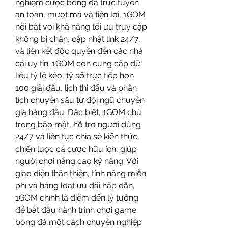
nghiệm cược bóng đá trực tuyến 
an toàn, mượt mà và tiện lợi, 1GOM 
nổi bật với khả năng tối ưu truy cập 
không bị chặn, cập nhật link 24/7, 
và liên kết độc quyền đến các nhà 
cái uy tín. 1GOM còn cung cấp dữ 
liệu tỷ lệ kèo, tỷ số trực tiếp hơn 
100 giải đấu, lịch thi đấu và phân 
tích chuyên sâu từ đội ngũ chuyên 
gia hàng đầu. Đặc biệt, 1GOM chú 
trọng bảo mật, hỗ trợ người dùng 
24/7 và liên tục chia sẻ kiến thức, 
chiến lược cá cược hữu ích, giúp 
người chơi nâng cao kỹ năng. Với 
giao diện thân thiện, tính năng miễn 
phí và hàng loạt ưu đãi hấp dẫn, 
1GOM chính là điểm đến lý tưởng 
để bắt đầu hành trình chơi game 
bóng đá một cách chuyên nghiệp 