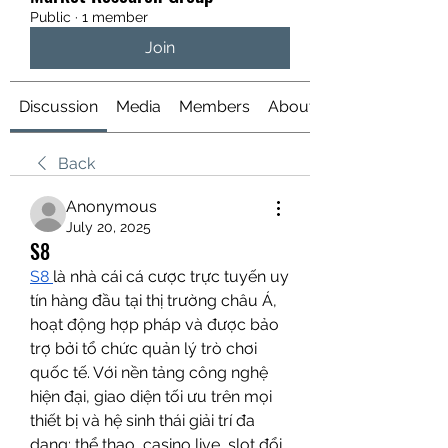
Public
·
1 member
Join
Discussion
Media
Members
About
Back
Anonymous
July 20, 2025
S8
S8 
là nhà cái cá cược trực tuyến uy 
tín hàng đầu tại thị trường châu Á, 
hoạt động hợp pháp và được bảo 
trợ bởi tổ chức quản lý trò chơi 
quốc tế. Với nền tảng công nghệ 
hiện đại, giao diện tối ưu trên mọi 
thiết bị và hệ sinh thái giải trí đa 
dạng: thể thao, casino live, slot đổi 