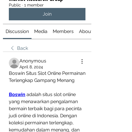
Public
·
1 member
Join
Discussion
Media
Members
About
Back
Anonymous
April 8, 2024
Boswin Situs Slot Online Permainan 
Terlengkap Gampang Menang
Boswin
 adalah situs slot online 
yang menawarkan pengalaman 
bermain terbaik bagi para pecinta 
judi online di Indonesia. Dengan 
koleksi permainan terlengkap, 
kemudahan dalam menang, dan 