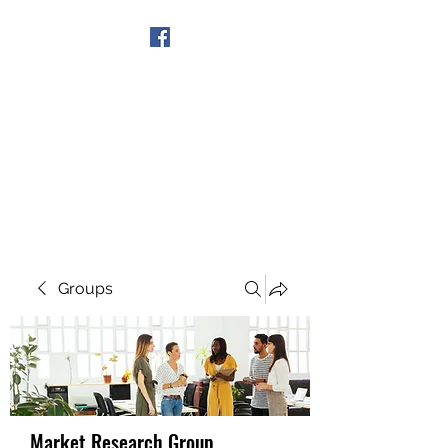
Get In Touch
Groups
Market Research Group