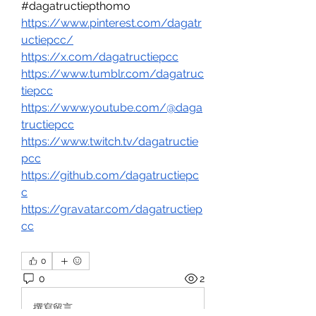
#dagatructiepthomo
https://www.pinterest.com/dagatr
uctiepcc/
https://x.com/dagatructiepcc
https://www.tumblr.com/dagatruc
tiepcc
https://www.youtube.com/@daga
tructiepcc
https://www.twitch.tv/dagatructie
pcc
https://github.com/dagatructiepc
c
https://gravatar.com/dagatructiep
cc
0
0
2
撰寫留言......