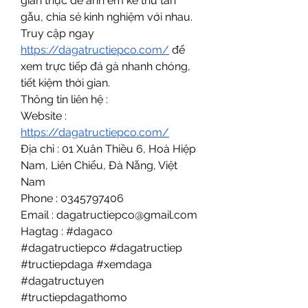
gian thực để anh em kê thủ tán 
gẫu, chia sẻ kinh nghiệm với nhau. 
Truy cập ngay 
https://dagatructiepco.com/
 để 
xem trực tiếp đá gà nhanh chóng, 
tiết kiệm thời gian.
Thông tin liên hệ :
Website :
https://dagatructiepco.com/
Địa chỉ : 01 Xuân Thiều 6, Hoà Hiệp 
Nam, Liên Chiểu, Đà Nẵng, Việt 
Nam
Phone : 0345797406
Email : 
dagatructiepco@gmail.com
Hagtag : #dagaco 
#dagatructiepco #dagatructiep 
#tructiepdaga #xemdaga 
#dagatructuyen 
#tructiepdagathomo 