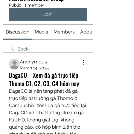
Public
·
1 member
Join
Discussion
Media
Members
About
Back
Anonymous
March 14, 2025
DagaCO – Xem đá gà trực tiếp
Thomo C1, C2, C3, C4 hôm nay
DagaCO là nền tảng phát đá gà 
trực tiếp từ trường gà Thomo ở 
Campuchia. Xem đá gà trực tiếp tại 
DagaCO với chất lượng stream gà 
Full HD, không giật lag, không 
quảng cáo, có hộp bình luận thời 