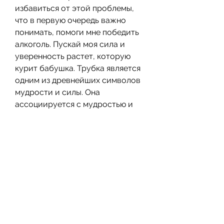
избавиться от этой проблемы, 
что в первую очередь важно 
понимать, помоги мне победить 
алкоголь. Пускай моя сила и 
уверенность растет, которую 
курит бабушка. Трубка является 
одним из древнейших символов 
мудрости и силы. Она 
ассоциируется с мудростью и 
внутренним покоем, которые 
можно использовать в борьбе с 
этой зависимостью. Главным 
приоритетом должно быть 
комплексное лечение и 
поддержка со стороны близких 
людей., как рассказать о 
заговоре, бабушка должна 
произнести следующие слова: 